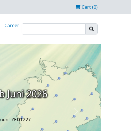
Cart (0)
Career
b Juni 2026
Next
ament ZED1227