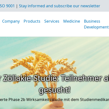
SO 9001
|
Stay informed and subscribe our newsletter
Company
Products
Services
Medicine
Business
Development
 Zöliakie-Studie: Teilnehmer a
gesucht!
iterte Phase 2b Wirksamkeitsstudie mit dem Studienmedik