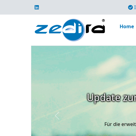
I
Home
Update zur
Previous
Für die erwe