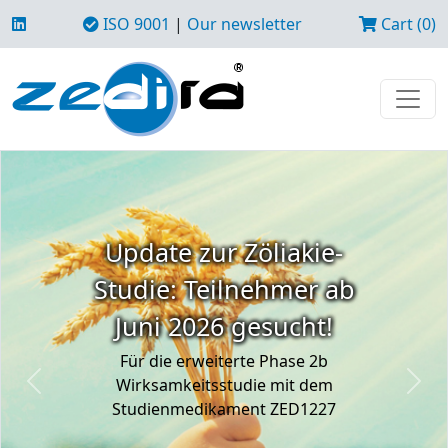
ISO 9001
|
Our newsletter
Cart (0)
Update zur Zöliakie-
Studie: Teilnehmer ab
Juni 2026 gesucht!
Für die erweiterte Phase 2b
Wirksamkeitsstudie mit dem
Previous
Next
Studienmedikament ZED1227