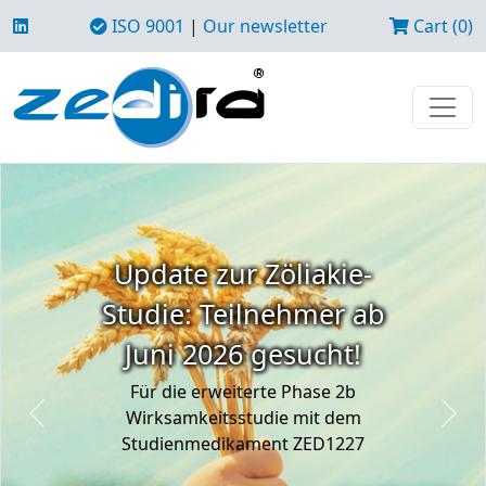
ISO 9001
|
Our newsletter
Cart (0)
Update zur Zöliakie-
Studie: Teilnehmer ab
Juni 2026 gesucht!
Für die erweiterte Phase 2b
Wirksamkeitsstudie mit dem
Previous
Next
Studienmedikament ZED1227