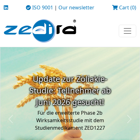
ISO 9001
|
Our newsletter
Cart (0)
Update zur Zöliakie-
Studie: Teilnehmer ab
Juni 2026 gesucht!
Für die erweiterte Phase 2b
Wirksamkeitsstudie mit dem
Previous
Next
Studienmedikament ZED1227