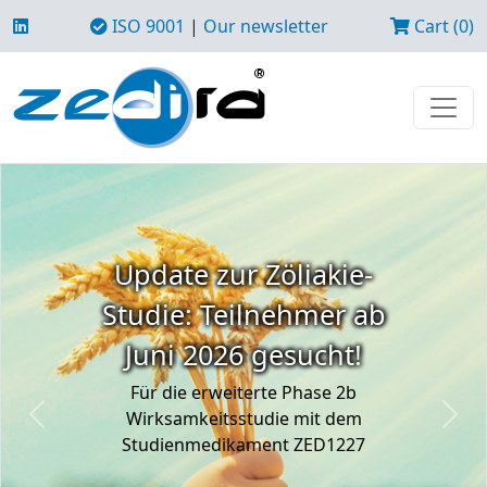
ISO 9001
|
Our newsletter
Cart (0)
Update zur Zöliakie-
Studie: Teilnehmer ab
Juni 2026 gesucht!
Für die erweiterte Phase 2b
Wirksamkeitsstudie mit dem
Previous
Next
Studienmedikament ZED1227