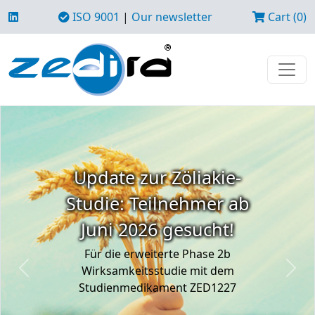
ISO 9001
|
Our newsletter
Cart (0)
Update zur Zöliakie-
Studie: Teilnehmer ab
Juni 2026 gesucht!
Für die erweiterte Phase 2b
Wirksamkeitsstudie mit dem
Previous
Next
Studienmedikament ZED1227