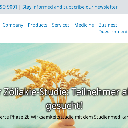
SO 9001
|
Stay informed and subscribe our newsletter
Company
Products
Services
Medicine
Business
Development
 Zöliakie-Studie: Teilnehmer a
gesucht!
iterte Phase 2b Wirksamkeitsstudie mit dem Studienmedik