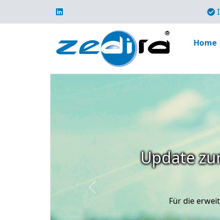
I
Home
Update zur
Previous
Für die erwe