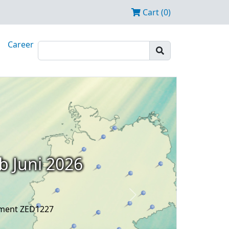
Cart (0)
Career
b Juni 2026
Next
ament ZED1227