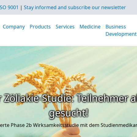
SO 9001
|
Stay informed and subscribe our newsletter
Company
Products
Services
Medicine
Business
Development
 Zöliakie-Studie: Teilnehmer a
gesucht!
iterte Phase 2b Wirksamkeitsstudie mit dem Studienmedik