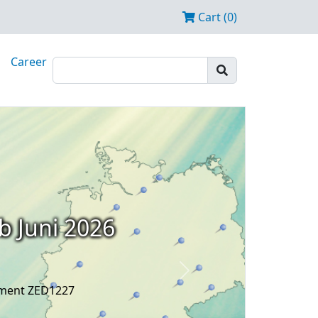
Cart (0)
Career
b Juni 2026
Next
ament ZED1227