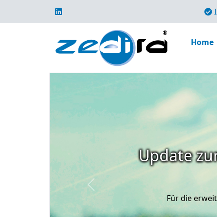
I
Home
Update zur
Previous
Für die erwe