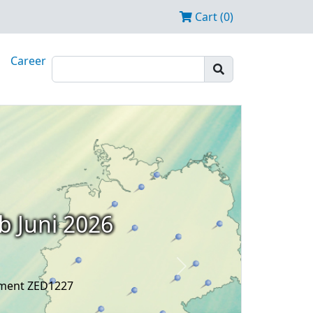
Cart (0)
Career
b Juni 2026
Next
ament ZED1227