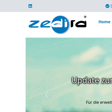
I
Home
Update zur
Previous
Für die erwe