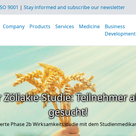
SO 9001
|
Stay informed and subscribe our newsletter
Company
Products
Services
Medicine
Business
Development
 Zöliakie-Studie: Teilnehmer a
gesucht!
iterte Phase 2b Wirksamkeitsstudie mit dem Studienmedik