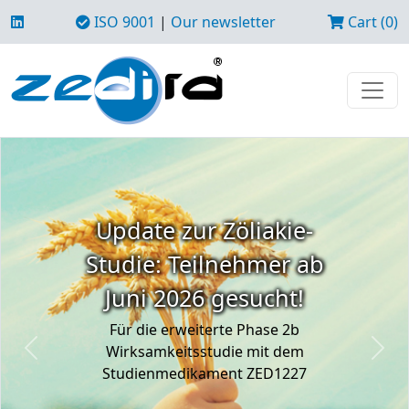
ISO 9001
|
Our newsletter
Cart (0)
Update zur Zöliakie-
Studie: Teilnehmer ab
Juni 2026 gesucht!
Für die erweiterte Phase 2b
Wirksamkeitsstudie mit dem
Previous
Next
Studienmedikament ZED1227