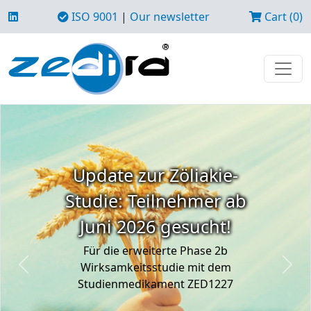
ISO 9001
|
Our newsletter
Cart (0)
Update zur Zöliakie-
Studie: Teilnehmer ab
Juni 2026 gesucht!
Für die erweiterte Phase 2b
Wirksamkeitsstudie mit dem
Previous
Next
Studienmedikament ZED1227