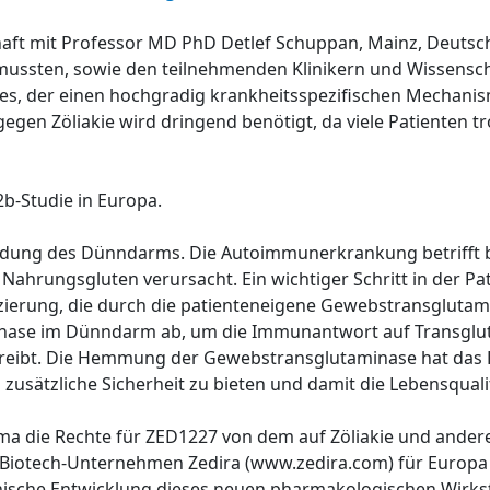
chaft mit Professor MD PhD Detlef Schuppan, Mainz, Deutschl
mussten, sowie den teilnehmenden Klinikern und Wissenscha
es, der einen hochgradig krankheitsspezifischen Mechanis
gen Zöliakie wird dringend benötigt, da viele Patienten tr
-2b-Studie in Europa.
zündung des Dünndarms. Die Autoimmunerkrankung betrifft 
ahrungsgluten verursacht. Ein wichtiger Schritt in der Pat
rung, die durch die patienteneigene Gewebstransglutamin
minase im Dünndarm ab, um die Immunantwort auf Transglut
reibt. Die Hemmung der Gewebstransglutaminase hat das P
zusätzliche Sicherheit zu bieten und damit die Lebensqual
arma die Rechte für ZED1227 von dem auf Zöliakie und ande
 Biotech-Unternehmen Zedira (www.zedira.com) für Europa 
inische Entwicklung dieses neuen pharmakologischen Wirkst