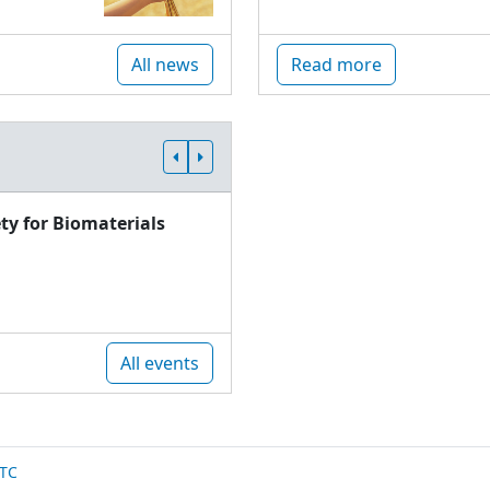
All news
Read more
ty for Biomaterials
All events
TC