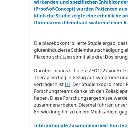
wirkenden und spezifischen Inhibitor der
(Proof-of-Concept) wurden Patienten au
klinische Studie zeigte eine erhebliche 
Dünndarmschleimhaut während einer 6-
Die placebokontrollierte Studie ergab, da
gluteninduzierte Schleimhautschädigung ab
Placebo schützen somit alle drei Dosierun
Darüber hinaus schützte ZED1227 vor Entzü
Therapieerfolg in Bezug auf Symptome und 
verträglich ist [
1
]. Der Studienkoordinator
Forschungsteams danke ich den Zöliakiepatie
haben. Diese Forschungsergebnisse werden 
zusammenarbeiten. Diesmal führten unsere 
Entwicklung hin zu einem Medikament geg
Internationale Zusammenarbeit führte z