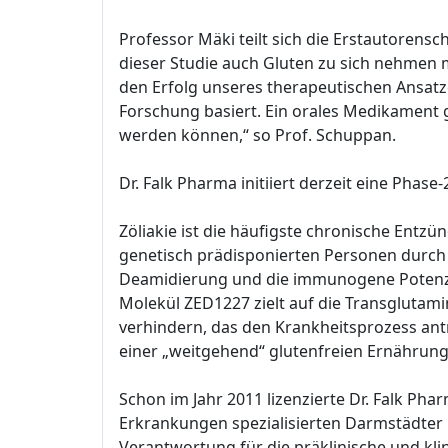
Professor Mäki teilt sich die Erstautorens
dieser Studie auch Gluten zu sich nehmen 
den Erfolg unseres therapeutischen Ansatz
Forschung basiert. Ein orales Medikament ge
werden können,“ so Prof. Schuppan.
Dr. Falk Pharma initiiert derzeit eine Phase
Zöliakie ist die häufigste chronische Ent
genetisch prädisponierten Personen durch N
Deamidierung und die immunogene Potenzie
Molekül ZED1227 zielt auf die Transgluta
verhindern, das den Krankheitsprozess ant
einer „weitgehend“ glutenfreien Ernährung 
Schon im Jahr 2011 lizenzierte Dr. Falk Ph
Erkrankungen spezialisierten Darmstädter
Verantwortung für die präklinische und kl