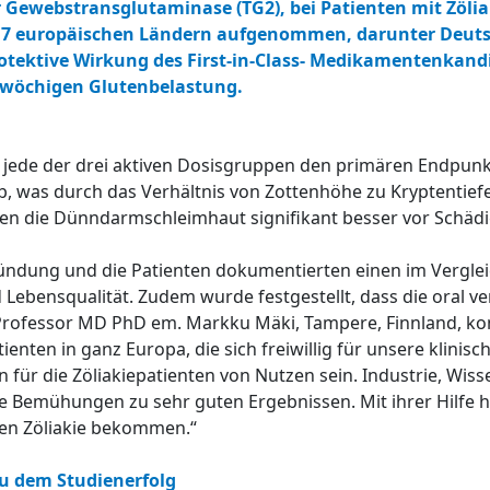
 Gewebstransglutaminase (TG2), bei Patienten mit Zölia
s 7 europäischen Ländern aufgenommen, darunter Deut
protektive Wirkung des First-in-Class- Medikamentenkand
wöchigen Glutenbelastung.
ss jede der drei aktiven Dosisgruppen den primären Endpun
, was durch das Verhältnis von Zottenhöhe zu Kryptentief
gen die Dünndarmschleimhaut signifikant besser vor Schäd
ndung und die Patienten dokumentierten einen im Vergleic
Lebensqualität. Zudem wurde festgestellt, dass die oral ve
 Professor MD PhD em. Markku Mäki, Tampere, Finnland, k
nten in ganz Europa, die sich freiwillig für unsere klinisc
für die Zöliakiepatienten von Nutzen sein. Industrie, Wis
Bemühungen zu sehr guten Ergebnissen. Mit ihrer Hilfe ha
en Zöliakie bekommen.“
u dem Studienerfolg