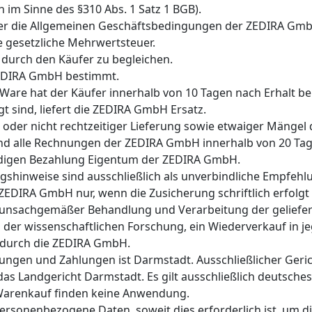
im Sinne des §310 Abs. 1 Satz 1 BGB).
ufer die Allgemeinen Geschäftsbedingungen der ZEDIRA Gmb
e gesetzliche Mehrwertsteuer.
d durch den Käufer zu begleichen.
ZEDIRA GmbH bestimmt.
 Ware hat der Käufer innerhalb von 10 Tagen nach Erhalt be
 sind, liefert die ZEDIRA GmbH Ersatz.
der nicht rechtzeitiger Lieferung sowie etwaiger Mängel 
, sind alle Rechnungen der ZEDIRA GmbH innerhalb von 20
tändigen Bezahlung Eigentum der ZEDIRA GmbH.
inweise sind ausschließlich als unverbindliche Empfehlun
ZEDIRA GmbH nur, wenn die Zusicherung schriftlich erfolgt 
 unsachgemäßer Behandlung und Verarbeitung der geliefer
er wissenschaftlichen Forschung, ein Wiederverkauf in je
 durch die ZEDIRA GmbH.
rungen und Zahlungen ist Darmstadt. Ausschließlicher Gerich
s Landgericht Darmstadt. Es gilt ausschließlich deutsche
arenkauf finden keine Anwendung.
sonenbezogene Daten, soweit dies erforderlich ist, um 