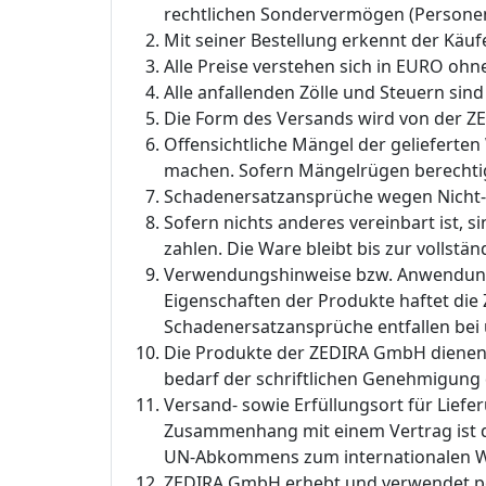
rechtlichen Sondervermögen (Personen 
Mit seiner Bestellung erkennt der Kä
Alle Preise verstehen sich in EURO ohn
Alle anfallenden Zölle und Steuern sin
Die Form des Versands wird von der 
Offensichtliche Mängel der gelieferten
machen. Sofern Mängelrügen berechtigt
Schadenersatzansprüche wegen Nicht- o
Sofern nichts anderes vereinbart ist
zahlen. Die Ware bleibt bis zur volls
Verwendungshinweise bzw. Anwendungsh
Eigenschaften der Produkte haftet die 
Schadenersatzansprüche entfallen bei
Die Produkte der ZEDIRA GmbH dienen d
bedarf der schriftlichen Genehmigung
Versand- sowie Erfüllungsort für Liefe
Zusammenhang mit einem Vertrag ist da
UN-Abkommens zum internationalen W
ZEDIRA GmbH erhebt und verwendet per