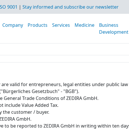
SO 9001
|
Stay informed and subscribe our newsletter
Company
Products
Services
Medicine
Business
Development
e valid for entrepreneurs, legal entities under public law o
 ("Bürgerliches Gesetzbuch" - "BGB").
the General Trade Conditions of ZEDIRA GmbH.
ot include Value Added Tax.
y the customer / buyer.
y ZEDIRA GmbH.
e to be reported to ZEDIRA GmbH in writing within ten days 