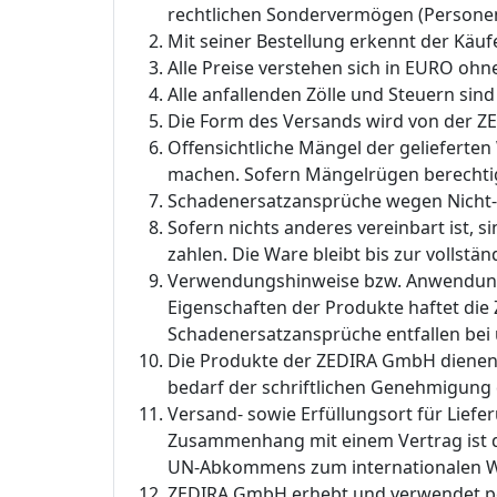
rechtlichen Sondervermögen (Personen 
Mit seiner Bestellung erkennt der Kä
Alle Preise verstehen sich in EURO ohn
Alle anfallenden Zölle und Steuern sin
Die Form des Versands wird von der 
Offensichtliche Mängel der gelieferten
machen. Sofern Mängelrügen berechtigt
Schadenersatzansprüche wegen Nicht- o
Sofern nichts anderes vereinbart ist
zahlen. Die Ware bleibt bis zur volls
Verwendungshinweise bzw. Anwendungsh
Eigenschaften der Produkte haftet die 
Schadenersatzansprüche entfallen bei
Die Produkte der ZEDIRA GmbH dienen d
bedarf der schriftlichen Genehmigung
Versand- sowie Erfüllungsort für Liefe
Zusammenhang mit einem Vertrag ist da
UN-Abkommens zum internationalen W
ZEDIRA GmbH erhebt und verwendet per