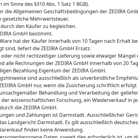
im Sinne des §310 Abs. 1 Satz 1 BGB).
ufer die Allgemeinen Geschäftsbedingungen der ZEDIRA Gmb
e gesetzliche Mehrwertsteuer.
d durch den Käufer zu begleichen.
ZEDIRA GmbH bestimmt.
 Ware hat der Käufer innerhalb von 10 Tagen nach Erhalt be
 sind, liefert die ZEDIRA GmbH Ersatz.
der nicht rechtzeitiger Lieferung sowie etwaiger Mängel 
, sind alle Rechnungen der ZEDIRA GmbH innerhalb von 20
tändigen Bezahlung Eigentum der ZEDIRA GmbH.
inweise sind ausschließlich als unverbindliche Empfehlun
ZEDIRA GmbH nur, wenn die Zusicherung schriftlich erfolgt 
 unsachgemäßer Behandlung und Verarbeitung der geliefer
er wissenschaftlichen Forschung, ein Wiederverkauf in je
 durch die ZEDIRA GmbH.
rungen und Zahlungen ist Darmstadt. Ausschließlicher Gerich
s Landgericht Darmstadt. Es gilt ausschließlich deutsche
arenkauf finden keine Anwendung.
sonenbezogene Daten, soweit dies erforderlich ist, um 