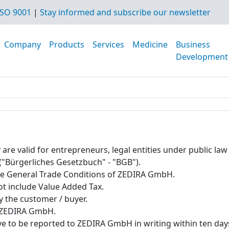
SO 9001
|
Stay informed and subscribe our newsletter
Company
Products
Services
Medicine
Business
Development
e valid for entrepreneurs, legal entities under public law o
 ("Bürgerliches Gesetzbuch" - "BGB").
the General Trade Conditions of ZEDIRA GmbH.
ot include Value Added Tax.
y the customer / buyer.
y ZEDIRA GmbH.
e to be reported to ZEDIRA GmbH in writing within ten days 