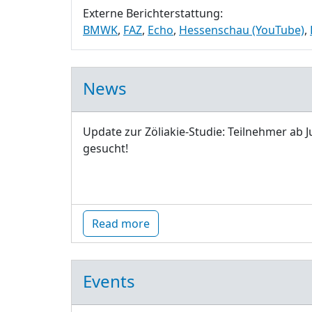
Externe Berichterstattung:
BMWK
,
FAZ
,
Echo
,
Hessenschau (YouTube)
,
News
Update zur Zöliakie-Studie: Teilnehmer ab J
gesucht!
Read more
Events