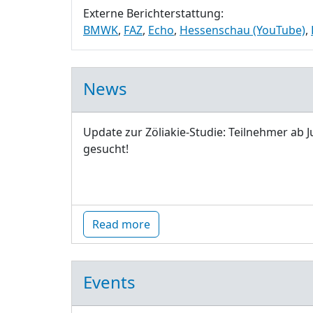
Externe Berichterstattung:
BMWK
,
FAZ
,
Echo
,
Hessenschau (YouTube)
,
News
Update zur Zöliakie-Studie: Teilnehmer ab J
gesucht!
Read more
Events