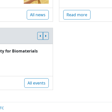
All news
Read more
ty for Biomaterials
All events
TC