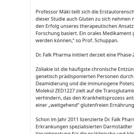
Professor Mäki teilt sich die Erstautorens
dieser Studie auch Gluten zu sich nehmen 
den Erfolg unseres therapeutischen Ansatz
Forschung basiert. Ein orales Medikament ge
werden können,“ so Prof. Schuppan.
Dr. Falk Pharma initiiert derzeit eine Phase
Zöliakie ist die häufigste chronische Ent
genetisch prädisponierten Personen durch N
Deamidierung und die immunogene Potenzie
Molekül ZED1227 zielt auf die Transgluta
verhindern, das den Krankheitsprozess ant
einer „weitgehend“ glutenfreien Ernährung 
Schon im Jahr 2011 lizenzierte Dr. Falk Ph
Erkrankungen spezialisierten Darmstädter
Verantwortung für die präklinische und kl