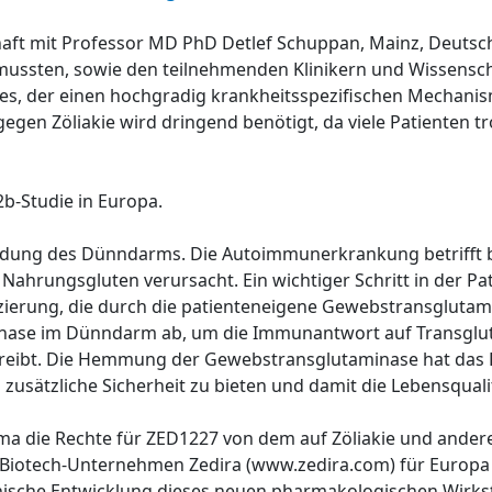
chaft mit Professor MD PhD Detlef Schuppan, Mainz, Deutschl
mussten, sowie den teilnehmenden Klinikern und Wissenscha
es, der einen hochgradig krankheitsspezifischen Mechanis
gen Zöliakie wird dringend benötigt, da viele Patienten tr
-2b-Studie in Europa.
zündung des Dünndarms. Die Autoimmunerkrankung betrifft 
ahrungsgluten verursacht. Ein wichtiger Schritt in der Pat
rung, die durch die patienteneigene Gewebstransglutamin
minase im Dünndarm ab, um die Immunantwort auf Transglut
reibt. Die Hemmung der Gewebstransglutaminase hat das P
zusätzliche Sicherheit zu bieten und damit die Lebensqual
arma die Rechte für ZED1227 von dem auf Zöliakie und ande
 Biotech-Unternehmen Zedira (www.zedira.com) für Europa 
inische Entwicklung dieses neuen pharmakologischen Wirkst