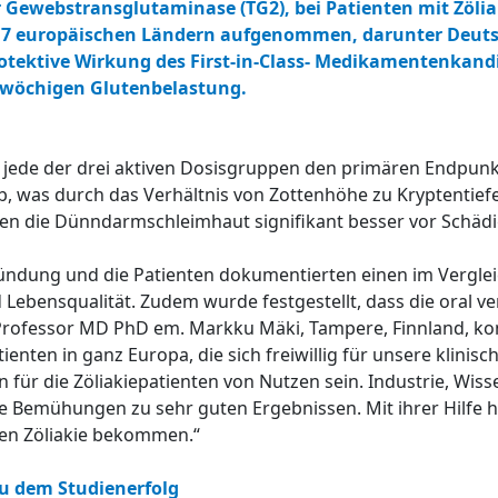
 Gewebstransglutaminase (TG2), bei Patienten mit Zölia
s 7 europäischen Ländern aufgenommen, darunter Deut
protektive Wirkung des First-in-Class- Medikamentenkand
wöchigen Glutenbelastung.
ss jede der drei aktiven Dosisgruppen den primären Endpun
, was durch das Verhältnis von Zottenhöhe zu Kryptentief
gen die Dünndarmschleimhaut signifikant besser vor Schäd
ndung und die Patienten dokumentierten einen im Vergleic
Lebensqualität. Zudem wurde festgestellt, dass die oral ve
 Professor MD PhD em. Markku Mäki, Tampere, Finnland, k
nten in ganz Europa, die sich freiwillig für unsere klinisc
für die Zöliakiepatienten von Nutzen sein. Industrie, Wis
Bemühungen zu sehr guten Ergebnissen. Mit ihrer Hilfe ha
en Zöliakie bekommen.“
u dem Studienerfolg