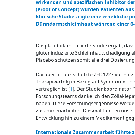
wirkenden und spezifischen Inhibitor der
(Proof-of-Concept) wurden Patienten au
klinische Studie zeigte eine erhebliche 
Dünndarmschleimhaut während einer 6-
Die placebokontrollierte Studie ergab, da
gluteninduzierte Schleimhautschädigung ab
Placebo schützen somit alle drei Dosierun
Darüber hinaus schützte ZED1227 vor Entzü
Therapieerfolg in Bezug auf Symptome und 
verträglich ist [
1
]. Der Studienkoordinator
Forschungsteams danke ich den Zöliakiepatie
haben. Diese Forschungsergebnisse werden 
zusammenarbeiten. Diesmal führten unsere 
Entwicklung hin zu einem Medikament geg
Internationale Zusammenarbeit führte z