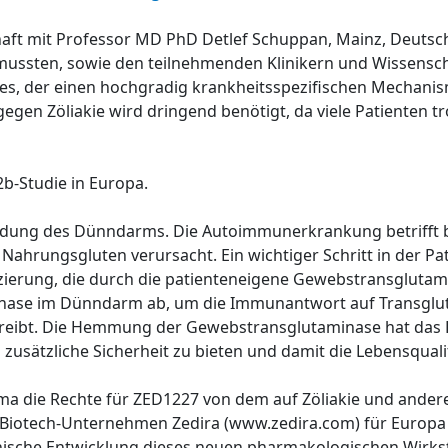
chaft mit Professor MD PhD Detlef Schuppan, Mainz, Deutschl
mussten, sowie den teilnehmenden Klinikern und Wissenscha
es, der einen hochgradig krankheitsspezifischen Mechanis
gen Zöliakie wird dringend benötigt, da viele Patienten tr
-2b-Studie in Europa.
zündung des Dünndarms. Die Autoimmunerkrankung betrifft 
ahrungsgluten verursacht. Ein wichtiger Schritt in der Pat
rung, die durch die patienteneigene Gewebstransglutamin
minase im Dünndarm ab, um die Immunantwort auf Transglut
reibt. Die Hemmung der Gewebstransglutaminase hat das P
zusätzliche Sicherheit zu bieten und damit die Lebensqual
arma die Rechte für ZED1227 von dem auf Zöliakie und ande
 Biotech-Unternehmen Zedira (www.zedira.com) für Europa 
inische Entwicklung dieses neuen pharmakologischen Wirkst