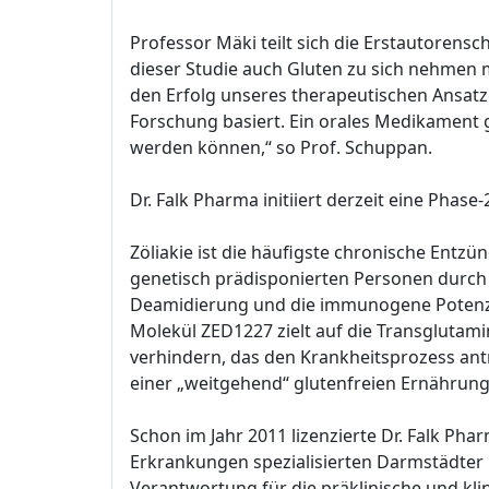
Professor Mäki teilt sich die Erstautorens
dieser Studie auch Gluten zu sich nehmen 
den Erfolg unseres therapeutischen Ansatz
Forschung basiert. Ein orales Medikament ge
werden können,“ so Prof. Schuppan.
Dr. Falk Pharma initiiert derzeit eine Phase
Zöliakie ist die häufigste chronische Ent
genetisch prädisponierten Personen durch N
Deamidierung und die immunogene Potenzie
Molekül ZED1227 zielt auf die Transgluta
verhindern, das den Krankheitsprozess ant
einer „weitgehend“ glutenfreien Ernährung 
Schon im Jahr 2011 lizenzierte Dr. Falk Ph
Erkrankungen spezialisierten Darmstädter
Verantwortung für die präklinische und kl