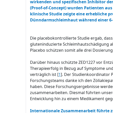
wirkenden und spezifischen Inhibitor der
(Proof-of-Concept) wurden Patienten au
klinische Studie zeigte eine erhebliche 
Dünndarmschleimhaut während einer 6-
Die placebokontrollierte Studie ergab, da
gluteninduzierte Schleimhautschädigung ab
Placebo schützen somit alle drei Dosierun
Darüber hinaus schützte ZED1227 vor Entzü
Therapieerfolg in Bezug auf Symptome und 
verträglich ist [
1
]. Der Studienkoordinator
Forschungsteams danke ich den Zöliakiepatie
haben. Diese Forschungsergebnisse werden 
zusammenarbeiten. Diesmal führten unsere 
Entwicklung hin zu einem Medikament geg
Internationale Zusammenarbeit führte z