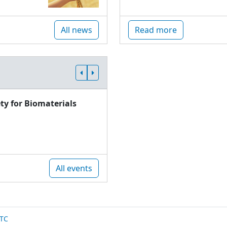
All news
Read more
ty for Biomaterials
All events
TC