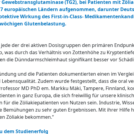
 Gewebstransglutaminase (TG2), bei Patienten mit Zölia
s 7 europäischen Ländern aufgenommen, darunter Deut
protektive Wirkung des First-in-Class- Medikamentenkand
wöchigen Glutenbelastung.
ss jede der drei aktiven Dosisgruppen den primären Endpun
, was durch das Verhältnis von Zottenhöhe zu Kryptentief
gen die Dünndarmschleimhaut signifikant besser vor Schäd
ndung und die Patienten dokumentierten einen im Vergleic
Lebensqualität. Zudem wurde festgestellt, dass die oral ve
 Professor MD PhD em. Markku Mäki, Tampere, Finnland, k
nten in ganz Europa, die sich freiwillig für unsere klinisc
für die Zöliakiepatienten von Nutzen sein. Industrie, Wis
Bemühungen zu sehr guten Ergebnissen. Mit ihrer Hilfe ha
en Zöliakie bekommen.“
u dem Studienerfolg