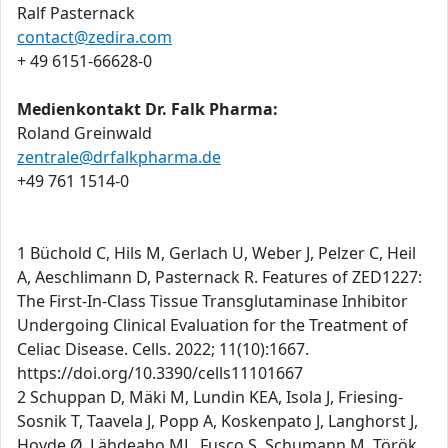
Ralf Pasternack
contact@zedira.com
+ 49 6151-66628-0
Medienkontakt Dr. Falk Pharma:
Roland Greinwald
zentrale@drfalkpharma.de
+49 761 1514-0
1 Büchold C, Hils M, Gerlach U, Weber J, Pelzer C, Heil
A, Aeschlimann D, Pasternack R. Features of ZED1227:
The First-In-Class Tissue Transglutaminase Inhibitor
Undergoing Clinical Evaluation for the Treatment of
Celiac Disease. Cells. 2022; 11(10):1667.
https://doi.org/10.3390/cells11101667
2 Schuppan D, Mäki M, Lundin KEA, Isola J, Friesing-
Sosnik T, Taavela J, Popp A, Koskenpato J, Langhorst J,
Hovde Ø, Lähdeaho ML, Fusco S, Schumann M, Török