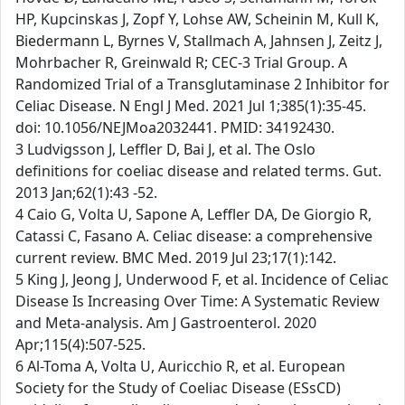
HP, Kupcinskas J, Zopf Y, Lohse AW, Scheinin M, Kull K,
Biedermann L, Byrnes V, Stallmach A, Jahnsen J, Zeitz J,
Mohrbacher R, Greinwald R; CEC-3 Trial Group. A
Randomized Trial of a Transglutaminase 2 Inhibitor for
Celiac Disease. N Engl J Med. 2021 Jul 1;385(1):35-45.
doi: 10.1056/NEJMoa2032441. PMID: 34192430.
3 Ludvigsson J, Leffler D, Bai J, et al. The Oslo
definitions for coeliac disease and related terms. Gut.
2013 Jan;62(1):43 -52.
4 Caio G, Volta U, Sapone A, Leffler DA, De Giorgio R,
Catassi C, Fasano A. Celiac disease: a comprehensive
current review. BMC Med. 2019 Jul 23;17(1):142.
5 King J, Jeong J, Underwood F, et al. Incidence of Celiac
Disease Is Increasing Over Time: A Systematic Review
and Meta-analysis. Am J Gastroenterol. 2020
Apr;115(4):507-525.
6 Al-Toma A, Volta U, Auricchio R, et al. European
Society for the Study of Coeliac Disease (ESsCD)