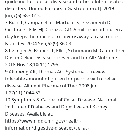
guideline for coeliac disease and other gluten-related
disorders. United European Gastroenterol J. 2019
Jun;7(5):583-613.
7 Biagi F, Campanella J, Martucci S, Pezzimenti D,
Ciclitira PJ, Ellis HJ, Corazza GR. A milligram of gluten a
day keeps the mucosal recovery away: a case report.
Nutr Rev. 2004 Sep;62(9):360-3.
8 Itzlinger A, Branchi F, Elli L, Schumann M. Gluten-Free
Diet in Celiac Disease-Forever and for All? Nutrients.
2018 Nov 18;10(11):1796.
9 Akobeng AK, Thomas AG. Systematic review:
tolerable amount of gluten for people with coeliac
disease. Aliment Pharmacol Ther. 2008 Jun
1;27(11):1044-52
10 Symptoms & Causes of Celiac Disease. National
Institute of Diabetes and Digestive and Kidney
Diseases. Available at:
https://www.niddk.nih.gov/health-
information/digestive-diseases/celiac-