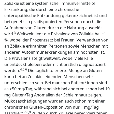
Zöliakie ist eine systemische, immunvermittelte
Erkrankung, die durch eine chronische
enteropathische Entzündung gekennzeichnet ist und
bei genetisch prädisponierten Personen durch die
Aufnahme von Gluten durch die Nahrung ausgelöst
3
wird.
Weltweit liegt die Prävalenz von Zöliakie bei ~1
%, wobei der Prozentsatz bei Frauen, Verwandten von
an Zöliakie erkrankten Personen sowie Menschen mit
anderen Autoimmunerkrankungen am höchsten ist.
Die Prävalenz steigt weltweit, wobei viele Fälle
unentdeckt bleiben oder nicht ärztlich diagnostiziert
4,5,6
werden.
Die täglich tolerierte Menge an Gluten
kann bei an Zöliakie leidenden Menschen sehr
unterschiedlich sein. Bei manchen Patient*innen sind
es >50 mg/Tag, während sich bei anderen schon bei 10
mg Gluten/Tag Anomalien der Schleimhaut zeigen.
Mukosaschädigungen wurden auch schon mit einer
chronischen Gluten-Exposition von nur 1 mg/Tag
7,8,9
assoziiert.
Zu den durch Zöliakie hervorgerufenen