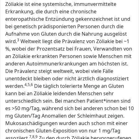
Zöliakie ist eine systemische, immunvermittelte
Erkrankung, die durch eine chronische
enteropathische Entzündung gekennzeichnet ist und
bei genetisch prädisponierten Personen durch die
Aufnahme von Gluten durch die Nahrung ausgelöst
3
wird.
Weltweit liegt die Prävalenz von Zöliakie bei ~1
%, wobei der Prozentsatz bei Frauen, Verwandten von
an Zöliakie erkrankten Personen sowie Menschen mit
anderen Autoimmunerkrankungen am höchsten ist.
Die Prävalenz steigt weltweit, wobei viele Fälle
unentdeckt bleiben oder nicht ärztlich diagnostiziert
4,5,6
werden.
Die täglich tolerierte Menge an Gluten
kann bei an Zöliakie leidenden Menschen sehr
unterschiedlich sein. Bei manchen Patient*innen sind
es >50 mg/Tag, während sich bei anderen schon bei 10
mg Gluten/Tag Anomalien der Schleimhaut zeigen.
Mukosaschädigungen wurden auch schon mit einer
chronischen Gluten-Exposition von nur 1 mg/Tag
7,8,9
assoziiert.
Zu den durch Zöliakie hervorgerufenen