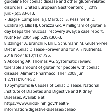
guideline for coeliac disease and other gluten-related
disorders. United European Gastroenterol J. 2019
Jun;7(5):583-613.
7 Biagi F, Campanella J, Martucci S, Pezzimenti D,
Ciclitira PJ, Ellis HJ, Corazza GR. A milligram of gluten a
day keeps the mucosal recovery away: a case report.
Nutr Rev. 2004 Sep;62(9):360-3.
8 Itzlinger A, Branchi F, Elli L, Schumann M. Gluten-Free
Diet in Celiac Disease-Forever and for All? Nutrients.
2018 Nov 18;10(11):1796.
9 Akobeng AK, Thomas AG. Systematic review:
tolerable amount of gluten for people with coeliac
disease. Aliment Pharmacol Ther. 2008 Jun
1;27(11):1044-52
10 Symptoms & Causes of Celiac Disease. National
Institute of Diabetes and Digestive and Kidney
Diseases. Available at:
https://www.niddk.nih.gov/health-
information/digestive-diseases/celiac-