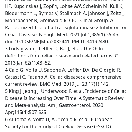
HP, Kupcinskas J, Zopf Y, Lohse AW, Scheinin M, Kull K,
Biedermann L, Byrnes V, Stallmach A, Jahnsen J, Zeitz J,
Mohrbacher R, Greinwald R; CEC-3 Trial Group. A
Randomized Trial of a Transglutaminase 2 Inhibitor for
Celiac Disease. N Engl J Med. 2021 Jul 1;385(1):35-45.
doi: 10.1056/NEJMoa2032441. PMID: 34192430.
3 Ludvigsson J, Leffler D, Bai J, et al. The Oslo
definitions for coeliac disease and related terms. Gut.
2013 Jan;62(1):43 -52.
4 Caio G, Volta U, Sapone A, Leffler DA, De Giorgio R,
Catassi C, Fasano A. Celiac disease: a comprehensive
current review. BMC Med. 2019 Jul 23;17(1):142.
5 King J, Jeong J, Underwood F, et al. Incidence of Celiac
Disease Is Increasing Over Time: A Systematic Review
and Meta-analysis. Am J Gastroenterol. 2020
Apr;115(4):507-525.
6 Al-Toma A, Volta U, Auricchio R, et al. European
Society for the Study of Coeliac Disease (ESsCD)