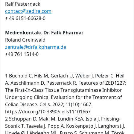
Ralf Pasternack
contact@zedira.com
+ 49 6151-66628-0
Medienkontakt Dr. Falk Pharma:
Roland Greinwald
zentrale@drfalkpharma.de
+49 761 1514-0
1 Büchold C, Hils M, Gerlach U, Weber J, Pelzer C, Heil
A, Aeschlimann D, Pasternack R. Features of ZED1227:
The First-In-Class Tissue Transglutaminase Inhibitor
Undergoing Clinical Evaluation for the Treatment of
Celiac Disease. Cells. 2022; 11(10):1667.
https://doi.org/10.3390/cells11101667
2 Schuppan D, Mäki M, Lundin KEA, Isola J, Friesing-
Sosnik T, Taavela J, Popp A, Koskenpato J, Langhorst J,
Hovde Ø, Lähdeaho ML, Fusco S, Schumann M, Török