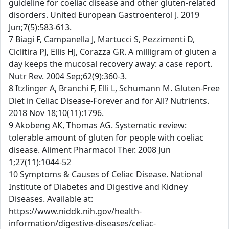
guideline for coeliac disease and other gluten-related
disorders. United European Gastroenterol J. 2019
Jun;7(5):583-613.
7 Biagi F, Campanella J, Martucci S, Pezzimenti D,
Ciclitira PJ, Ellis HJ, Corazza GR. A milligram of gluten a
day keeps the mucosal recovery away: a case report.
Nutr Rev. 2004 Sep;62(9):360-3.
8 Itzlinger A, Branchi F, Elli L, Schumann M. Gluten-Free
Diet in Celiac Disease-Forever and for All? Nutrients.
2018 Nov 18;10(11):1796.
9 Akobeng AK, Thomas AG. Systematic review:
tolerable amount of gluten for people with coeliac
disease. Aliment Pharmacol Ther. 2008 Jun
1;27(11):1044-52
10 Symptoms & Causes of Celiac Disease. National
Institute of Diabetes and Digestive and Kidney
Diseases. Available at:
https://www.niddk.nih.gov/health-
information/digestive-diseases/celiac-