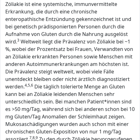
Zöliakie ist eine systemische, immunvermittelte
Erkrankung, die durch eine chronische
enteropathische Entzündung gekennzeichnet ist und
bei genetisch prädisponierten Personen durch die
Aufnahme von Gluten durch die Nahrung ausgelöst
3
wird.
Weltweit liegt die Prävalenz von Zöliakie bei ~1
%, wobei der Prozentsatz bei Frauen, Verwandten von
an Zöliakie erkrankten Personen sowie Menschen mit
anderen Autoimmunerkrankungen am höchsten ist.
Die Prävalenz steigt weltweit, wobei viele Fälle
unentdeckt bleiben oder nicht ärztlich diagnostiziert
4,5,6
werden.
Die täglich tolerierte Menge an Gluten
kann bei an Zöliakie leidenden Menschen sehr
unterschiedlich sein. Bei manchen Patient*innen sind
es >50 mg/Tag, während sich bei anderen schon bei 10
mg Gluten/Tag Anomalien der Schleimhaut zeigen.
Mukosaschädigungen wurden auch schon mit einer
chronischen Gluten-Exposition von nur 1 mg/Tag
7,8,9
assoziiert.
Zu den durch Zöliakie hervorgerufenen