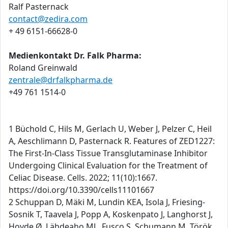
Ralf Pasternack
contact@zedira.com
+ 49 6151-66628-0
Medienkontakt Dr. Falk Pharma:
Roland Greinwald
zentrale@drfalkpharma.de
+49 761 1514-0
1 Büchold C, Hils M, Gerlach U, Weber J, Pelzer C, Heil
A, Aeschlimann D, Pasternack R. Features of ZED1227:
The First-In-Class Tissue Transglutaminase Inhibitor
Undergoing Clinical Evaluation for the Treatment of
Celiac Disease. Cells. 2022; 11(10):1667.
https://doi.org/10.3390/cells11101667
2 Schuppan D, Mäki M, Lundin KEA, Isola J, Friesing-
Sosnik T, Taavela J, Popp A, Koskenpato J, Langhorst J,
Hovde Ø, Lähdeaho ML, Fusco S, Schumann M, Török