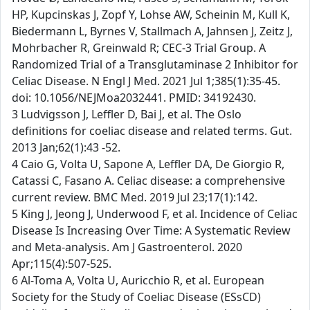
HP, Kupcinskas J, Zopf Y, Lohse AW, Scheinin M, Kull K,
Biedermann L, Byrnes V, Stallmach A, Jahnsen J, Zeitz J,
Mohrbacher R, Greinwald R; CEC-3 Trial Group. A
Randomized Trial of a Transglutaminase 2 Inhibitor for
Celiac Disease. N Engl J Med. 2021 Jul 1;385(1):35-45.
doi: 10.1056/NEJMoa2032441. PMID: 34192430.
3 Ludvigsson J, Leffler D, Bai J, et al. The Oslo
definitions for coeliac disease and related terms. Gut.
2013 Jan;62(1):43 -52.
4 Caio G, Volta U, Sapone A, Leffler DA, De Giorgio R,
Catassi C, Fasano A. Celiac disease: a comprehensive
current review. BMC Med. 2019 Jul 23;17(1):142.
5 King J, Jeong J, Underwood F, et al. Incidence of Celiac
Disease Is Increasing Over Time: A Systematic Review
and Meta-analysis. Am J Gastroenterol. 2020
Apr;115(4):507-525.
6 Al-Toma A, Volta U, Auricchio R, et al. European
Society for the Study of Coeliac Disease (ESsCD)