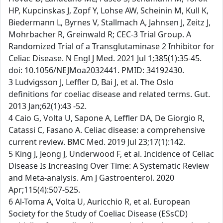
HP, Kupcinskas J, Zopf Y, Lohse AW, Scheinin M, Kull K,
Biedermann L, Byrnes V, Stallmach A, Jahnsen J, Zeitz J,
Mohrbacher R, Greinwald R; CEC-3 Trial Group. A
Randomized Trial of a Transglutaminase 2 Inhibitor for
Celiac Disease. N Engl J Med. 2021 Jul 1;385(1):35-45.
doi: 10.1056/NEJMoa2032441. PMID: 34192430.
3 Ludvigsson J, Leffler D, Bai J, et al. The Oslo
definitions for coeliac disease and related terms. Gut.
2013 Jan;62(1):43 -52.
4 Caio G, Volta U, Sapone A, Leffler DA, De Giorgio R,
Catassi C, Fasano A. Celiac disease: a comprehensive
current review. BMC Med. 2019 Jul 23;17(1):142.
5 King J, Jeong J, Underwood F, et al. Incidence of Celiac
Disease Is Increasing Over Time: A Systematic Review
and Meta-analysis. Am J Gastroenterol. 2020
Apr;115(4):507-525.
6 Al-Toma A, Volta U, Auricchio R, et al. European
Society for the Study of Coeliac Disease (ESsCD)