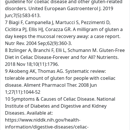
guideline for coeliac disease and other gluten-related
disorders. United European Gastroenterol J. 2019
Jun;7(5):583-613.
7 Biagi F, Campanella J, Martucci S, Pezzimenti D,
Ciclitira PJ, Ellis HJ, Corazza GR. A milligram of gluten a
day keeps the mucosal recovery away: a case report.
Nutr Rev. 2004 Sep;62(9):360-3.
8 Itzlinger A, Branchi F, Elli L, Schumann M. Gluten-Free
Diet in Celiac Disease-Forever and for All? Nutrients.
2018 Nov 18;10(11):1796.
9 Akobeng AK, Thomas AG. Systematic review:
tolerable amount of gluten for people with coeliac
disease. Aliment Pharmacol Ther. 2008 Jun
1;27(11):1044-52
10 Symptoms & Causes of Celiac Disease. National
Institute of Diabetes and Digestive and Kidney
Diseases. Available at:
https://www.niddk.nih.gov/health-
information/digestive-diseases/celiac-