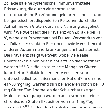
Zöliakie ist eine systemische, immunvermittelte
Erkrankung, die durch eine chronische
enteropathische Entzündung gekennzeichnet ist und
bei genetisch prädisponierten Personen durch die
Aufnahme von Gluten durch die Nahrung ausgelöst
3
wird.
Weltweit liegt die Prävalenz von Zöliakie bei ~1
%, wobei der Prozentsatz bei Frauen, Verwandten von
an Zöliakie erkrankten Personen sowie Menschen mit
anderen Autoimmunerkrankungen am höchsten ist.
Die Prävalenz steigt weltweit, wobei viele Fälle
unentdeckt bleiben oder nicht ärztlich diagnostiziert
4,5,6
werden.
Die täglich tolerierte Menge an Gluten
kann bei an Zöliakie leidenden Menschen sehr
unterschiedlich sein. Bei manchen Patient*innen sind
es >50 mg/Tag, während sich bei anderen schon bei 10
mg Gluten/Tag Anomalien der Schleimhaut zeigen.
Mukosaschädigungen wurden auch schon mit einer
chronischen Gluten-Exposition von nur 1 mg/Tag
7,8,9
assoziiert.
Zu den durch Zöliakie hervorgerufenen