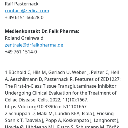
Ralf Pasternack
contact@zedira.com
+ 49 6151-66628-0
Medienkontakt Dr. Falk Pharma:
Roland Greinwald
zentrale@drfalkpharma.de
+49 761 1514-0
1 Büchold C, Hils M, Gerlach U, Weber J, Pelzer C, Heil
A, Aeschlimann D, Pasternack R. Features of ZED1227:
The First-In-Class Tissue Transglutaminase Inhibitor
Undergoing Clinical Evaluation for the Treatment of
Celiac Disease. Cells. 2022; 11(10):1667.
https://doi.org/10.3390/cells11101667
2 Schuppan D, Mäki M, Lundin KEA, Isola J, Friesing-
Sosnik T, Taavela J, Popp A, Koskenpato J, Langhorst J,
Hovde Ø, Lähdeaho ML, Fusco S, Schumann M, Török