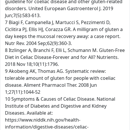
guideline for coeliac disease and other gluten-related
disorders. United European Gastroenterol J. 2019
Jun;7(5):583-613.
7 Biagi F, Campanella J, Martucci S, Pezzimenti D,
Ciclitira PJ, Ellis HJ, Corazza GR. A milligram of gluten a
day keeps the mucosal recovery away: a case report.
Nutr Rev. 2004 Sep;62(9):360-3.
8 Itzlinger A, Branchi F, Elli L, Schumann M. Gluten-Free
Diet in Celiac Disease-Forever and for All? Nutrients.
2018 Nov 18;10(11):1796.
9 Akobeng AK, Thomas AG. Systematic review:
tolerable amount of gluten for people with coeliac
disease. Aliment Pharmacol Ther. 2008 Jun
1;27(11):1044-52
10 Symptoms & Causes of Celiac Disease. National
Institute of Diabetes and Digestive and Kidney
Diseases. Available at:
https://www.niddk.nih.gov/health-
information/digestive-diseases/celiac-