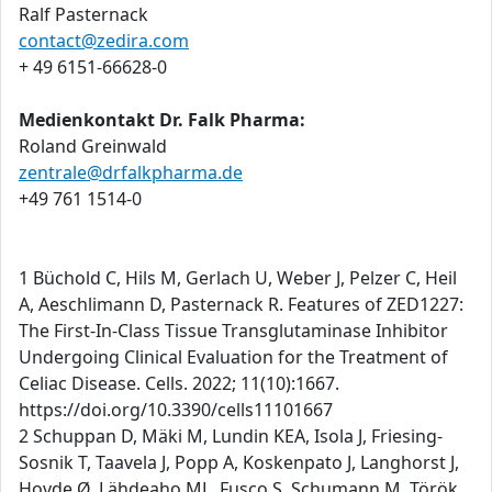
Ralf Pasternack
contact@zedira.com
+ 49 6151-66628-0
Medienkontakt Dr. Falk Pharma:
Roland Greinwald
zentrale@drfalkpharma.de
+49 761 1514-0
1 Büchold C, Hils M, Gerlach U, Weber J, Pelzer C, Heil
A, Aeschlimann D, Pasternack R. Features of ZED1227:
The First-In-Class Tissue Transglutaminase Inhibitor
Undergoing Clinical Evaluation for the Treatment of
Celiac Disease. Cells. 2022; 11(10):1667.
https://doi.org/10.3390/cells11101667
2 Schuppan D, Mäki M, Lundin KEA, Isola J, Friesing-
Sosnik T, Taavela J, Popp A, Koskenpato J, Langhorst J,
Hovde Ø, Lähdeaho ML, Fusco S, Schumann M, Török