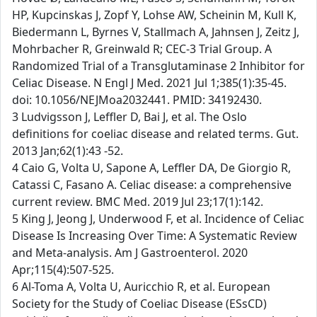
HP, Kupcinskas J, Zopf Y, Lohse AW, Scheinin M, Kull K,
Biedermann L, Byrnes V, Stallmach A, Jahnsen J, Zeitz J,
Mohrbacher R, Greinwald R; CEC-3 Trial Group. A
Randomized Trial of a Transglutaminase 2 Inhibitor for
Celiac Disease. N Engl J Med. 2021 Jul 1;385(1):35-45.
doi: 10.1056/NEJMoa2032441. PMID: 34192430.
3 Ludvigsson J, Leffler D, Bai J, et al. The Oslo
definitions for coeliac disease and related terms. Gut.
2013 Jan;62(1):43 -52.
4 Caio G, Volta U, Sapone A, Leffler DA, De Giorgio R,
Catassi C, Fasano A. Celiac disease: a comprehensive
current review. BMC Med. 2019 Jul 23;17(1):142.
5 King J, Jeong J, Underwood F, et al. Incidence of Celiac
Disease Is Increasing Over Time: A Systematic Review
and Meta-analysis. Am J Gastroenterol. 2020
Apr;115(4):507-525.
6 Al-Toma A, Volta U, Auricchio R, et al. European
Society for the Study of Coeliac Disease (ESsCD)