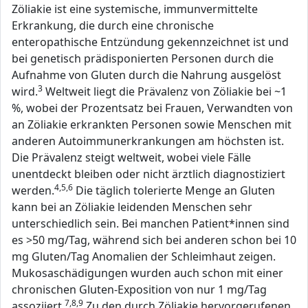
Zöliakie ist eine systemische, immunvermittelte
Erkrankung, die durch eine chronische
enteropathische Entzündung gekennzeichnet ist und
bei genetisch prädisponierten Personen durch die
Aufnahme von Gluten durch die Nahrung ausgelöst
3
wird.
Weltweit liegt die Prävalenz von Zöliakie bei ~1
%, wobei der Prozentsatz bei Frauen, Verwandten von
an Zöliakie erkrankten Personen sowie Menschen mit
anderen Autoimmunerkrankungen am höchsten ist.
Die Prävalenz steigt weltweit, wobei viele Fälle
unentdeckt bleiben oder nicht ärztlich diagnostiziert
4,5,6
werden.
Die täglich tolerierte Menge an Gluten
kann bei an Zöliakie leidenden Menschen sehr
unterschiedlich sein. Bei manchen Patient*innen sind
es >50 mg/Tag, während sich bei anderen schon bei 10
mg Gluten/Tag Anomalien der Schleimhaut zeigen.
Mukosaschädigungen wurden auch schon mit einer
chronischen Gluten-Exposition von nur 1 mg/Tag
7,8,9
assoziiert.
Zu den durch Zöliakie hervorgerufenen