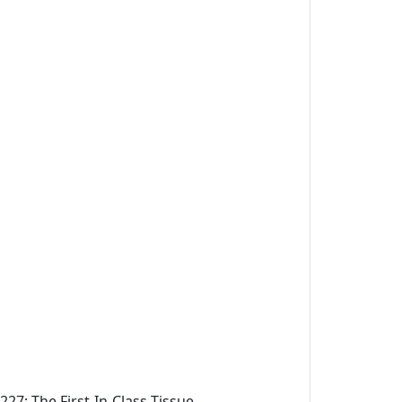
227: The First-In-Class Tissue