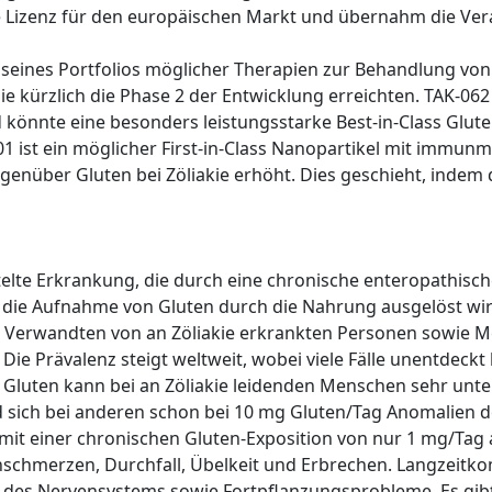
die Lizenz für den europäischen Markt und übernahm die Ve
g seines Portfolios möglicher Therapien zur Behandlung von
, die kürzlich die Phase 2 der Entwicklung erreichten. TAK-
könnte eine besonders leistungsstarke Best-in-Class Glutena
ist ein möglicher First-in-Class Nanopartikel mit immunmo
nüber Gluten bei Zöliakie erhöht. Dies geschieht, indem di
ttelte Erkrankung, die durch eine chronische enteropathisc
 die Aufnahme von Gluten durch die Nahrung ausgelöst wir
n, Verwandten von an Zöliakie erkrankten Personen sowie 
 Prävalenz steigt weltweit, wobei viele Fälle unentdeckt bl
n Gluten kann bei an Zöliakie leidenden Menschen sehr unte
 sich bei anderen schon bei 10 mg Gluten/Tag Anomalien d
 einer chronischen Gluten-Exposition von nur 1 mg/Tag a
chmerzen, Durchfall, Übelkeit und Erbrechen. Langzeitko
des Nervensystems sowie Fortpflanzungsprobleme. Es gibt 