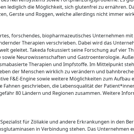
n lediglich die Möglichkeit, sich glutenfrei zu ernähren. 
n, Gerste und Roggen, welche allerdings nicht immer wirk
iertes, forschendes, biopharmazeutisches Unternehmen mit H
ändernder Therapien verschrieben. Dabei wird das Untern
lt geleitet. Takeda fokussiert seine Forschung auf vier Th
sowie Neurowissenschaften und Gastroenterologie. Außerde
asmabasierte Therapien und Impfstoffe. Im Mittelpunkt steh
as Leben der Menschen wirklich zu verändern und bahnbrec
tive F&E-Engine sowie weitere Möglichkeiten zum Aufbau ei
e Fahnen geschrieben, die Lebensqualität der Patient*inne
gefähr 80 Ländern und Regionen zusammen. Weitere Inform
pezialist für Zöliakie und andere Erkrankungen in den Ber
sglutaminasen in Verbindung stehen. Das Unternehmen ent