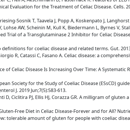
al Evaluation for the Treatment of Celiac Disease. Cells. 2
Friesing-Sosnik T, Taavela J, Popp A, Koskenpato J, Langhors
 Lohse AW, Scheinin M, Kull K, Biedermann L, Byrnes V, Stall
 Trial of a Transglutaminase 2 Inhibitor for Celiac Disease. 
slo definitions for coeliac disease and related terms. Gut. 2013
Giorgio R, Catassi C, Fasano A. Celiac disease: a comprehen
ence of Celiac Disease Is Increasing Over Time: A Systematic
ropean Society for the Study of Coeliac Disease (ESsCD) guide
terol J. 2019 Jun;7(5):583-613.
ti D, Ciclitira PJ, Ellis HJ, Corazza GR. A milligram of glute
 Gluten-Free Diet in Celiac Disease-Forever and for All? Nutr
: tolerable amount of gluten for people with coeliac disea