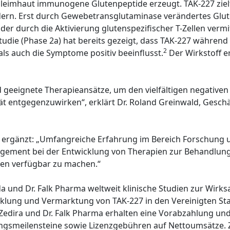
eimhaut immunogene Glutenpeptide erzeugt. TAK-227 zielt 
rn. Erst durch Gewebetransglutaminase verändertes Glut
der durch die Aktivierung glutenspezifischer T-Zellen vermit
Studie (Phase 2a) hat bereits gezeigt, dass TAK-227 währ
2
s auch die Symptome positiv beeinflusst.
Der Wirkstoff e
d geeignete Therapieansätze, um den vielfältigen negative
t entgegenzuwirken“, erklärt Dr. Roland Greinwald, Geschä
a, ergänzt: „Umfangreiche Erfahrung im Bereich Forschung 
gement bei der Entwicklung von Therapien zur Behandlung
nnen verfügbar zu machen.“
und Dr. Falk Pharma weltweit klinische Studien zur Wirksa
wicklung und Vermarktung von TAK-227 in den Vereinigten S
 Zedira und Dr. Falk Pharma erhalten eine Vorabzahlung u
ngsmeilensteine sowie Lizenzgebühren auf Nettoumsätze. 