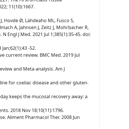
022; 11(10):1667.
t J, Hovde Ø, Lähdeaho ML, Fusco S,
mach A, Jahnsen J, Zeitz J, Mohrbacher R,
N Engl J Med. 2021 Jul 1;385(1):35-45. doi:
 Jan;62(1):43 -52.
sive current review. BMC Med. 2019 Jul
 Review and Meta-analysis. Am J
line for coeliac disease and other gluten-
n a day keeps the mucosal recovery away: a
ients. 2018 Nov 18;10(11):1796.
se. Aliment Pharmacol Ther. 2008 Jun