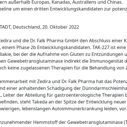
ern außerhalb Europas, Kanadas, Australiens und Chinas.
peline um einen dritten Entwicklungskandidaten zur potenz
ADT, Deutschland, 20. Oktober 2022
Zedira und die Dr. Falk Pharma GmbH den Abschluss einer 
einem Phase 2b Entwicklungskandidaten. TAK-227 ist eine m
akie, bei der die Aufnahme von Gluten zu Entzündungen 
nen Gewebetransglutaminase indirekt die Immunogenität
och keine zugelassenen Therapien für die Behandlung von Z
mmenarbeit mit Zedira und Dr. Falk Pharma hat das Potenzial
und einer anhaltenden Schädigung der Dünndarmschleimha
, Leiter der Abteilung für gastroenterologische Therapien b
g befinden, steht Takeda an der Spitze der Entwicklung neue
schwierigen, lebenslangen Autoimmunerkrankung leiden, vor
al einzunehmender Hemmstoff der Gewebetransglutaminase 