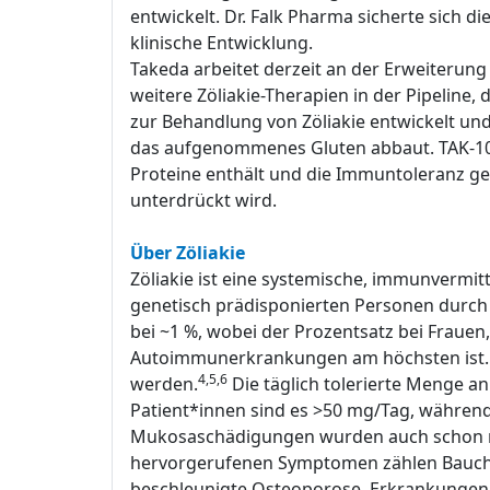
entwickelt. Dr. Falk Pharma sicherte sich 
klinische Entwicklung.
Takeda arbeitet derzeit an der Erweiterun
weitere Zöliakie-Therapien in der Pipeline
zur Behandlung von Zöliakie entwickelt und 
das aufgenommenes Gluten abbaut. TAK-101 
Proteine enthält und die Immuntoleranz gege
unterdrückt wird.
Über Zöliakie
Zöliakie ist eine systemische, immunvermi
genetisch prädisponierten Personen durch
bei ~1 %, wobei der Prozentsatz bei Fraue
Autoimmunerkrankungen am höchsten ist. Die
4,5,6
werden.
Die täglich tolerierte Menge a
Patient*innen sind es >50 mg/Tag, während
Mukosaschädigungen wurden auch schon mit
hervorgerufenen Symptomen zählen Bauchs
beschleunigte Osteoporose, Erkrankungen 