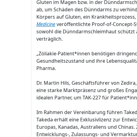
Gluten im Magen bzw. in der Dünndarmschl
ab, um Schäden des Dünndarms zu verhinde
Körpers auf Gluten, ein Krankheitsprozess, 
Medicine
veröffentlichte Proof-of-Concept-
sowohl die Dünndarmschleimhaut schützt al
verträglich.
„Zöliakie-Patient*innen benötigen dringen
Gesundheitszustand und ihre Lebensqualitä
Pharma.
Dr. Martin Hils, Geschäftsführer von Zedir
eine starke Marktpräsenz und großes Enga
idealen Partner, um TAK-227 für Patient*i
Im Rahmen der Vereinbarung führen Takeda 
Takeda erhält eine Exklusivlizenz zur Ent
Europas, Kanadas, Australiens und Chinas.
Entwicklungs-, Zulassungs- und Vermarktu