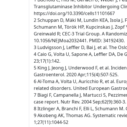
Transglutaminase Inhibitor Undergoing Clinic
https://doi.org/10.3390/cells11101667
2 Schuppan D, Mäki M, Lundin KEA, Isola J, 
Schumann M, Török HP, Kupcinskas J, Zopf Y,
Greinwald R; CEC-3 Trial Group. A Randomized
10.1056/NEJMoa2032441. PMID: 34192430.
3 Ludvigsson J, Leffler D, Bai J, et al. The O
4 Caio G, Volta U, Sapone A, Leffler DA, De 
23;17(1):142.
5 King J, Jeong J, Underwood F, et al. Incid
Gastroenterol. 2020 Apr;115(4):507-525.
6 Al-Toma A, Volta U, Auricchio R, et al. Eu
related disorders. United European Gastroen
7 Biagi F, Campanella J, Martucci S, Pezzimen
case report. Nutr Rev. 2004 Sep;62(9):360-3.
8 Itzlinger A, Branchi F, Elli L, Schumann M.
9 Akobeng AK, Thomas AG. Systematic review
1;27(11):1044-52