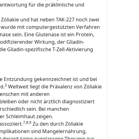
rantwortung für die präklinische und
 Zöliakie und hat neben TAK-227 noch zwei
062 wurde mit computergestützten Verfahren
se sein. Eine Glutenase ist ein Protein,
difizierender Wirkung, der Gliadin-
e Gliadin-spezifische T-Zell-Aktivierung
he Entzündung gekennzeichnet ist und bei
3
d.
Weltweit liegt die Prävalenz von Zöliakie
Menschen mit anderen
eiben oder nicht ärztlich diagnostiziert
rschiedlich sein. Bei manchen
er Schleimhaut zeigen.
7,8,9
ssoziiert.
Zu den durch Zöliakie
mplikationen sind Mangelernährung,
derzeit keine zugelassene Therapie zur