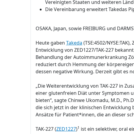
Vereinigten Staaten und weiteren Länd
Die Vereinbarung erweitert Takedas Pi
OSAKA, Japan, sowie FREIBURG und DARMST
Heute gaben
Takeda
(TSE:4502/NYSE:TAK), 
Entwicklung von ZED1227/TAK-227 bekannt, 
Behandlung der Autoimmunerkrankung Zöli
reduziert durch Hemmung der körpereige
dessen negative Wirkung. Derzeit gibt es n
„Die Weiterentwicklung von TAK-227 in Zusa
einer glutenfreien Diät unter Symptomen 
bieten“, sagte Chinwe Ukomadu, M.D., Ph.D.
die sich jetzt in der klinischen Entwicklun
Ansätze für Patient*innen, die an dieser 
1
TAK-227 (
ZED1227
)
ist ein selektiver, or