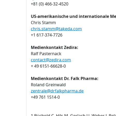
+81 (0) 466-32-4520
US-amerikanische und internationale M
Chris Stamm
chris.stamm@takeda.com
+1 617-374-7726
Medienkontakt Zedira:
Ralf Pasternack
contact@zedira.com
+ 49 6151-66628-0
Medienkontakt Dr. Falk Pharma:
Roland Greinwald
zentrale@drfalkpharma.de
+49 761 1514-0
1 Büchold C, Hils M, Gerlach U, Weber J, Pel