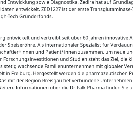
und Entwicklung sowie Diagnostika. Zedira hat auf Grundla
idaten entwickelt. ZED1227 ist der erste Transglutaminase-I
High-Tech Gründerfonds.
urg entwickelt und vertreibt seit über 60 Jahren innovative
er Speiseröhre. Als internationaler Spezialist für Verdauu
schaftler*innen und Patient*innen zusammen, um neue un
 Forschungsinvestitionen und Studien steht das Ziel, die k
as stetig wachsende Familienunternehmen mit globaler Ver
lt in Freiburg. Hergestellt werden die pharmazeutischen Pr
Das mit der Region Breisgau tief verbundene Unternehmen 
Weitere Informationen über die Dr. Falk Pharma finden Sie u