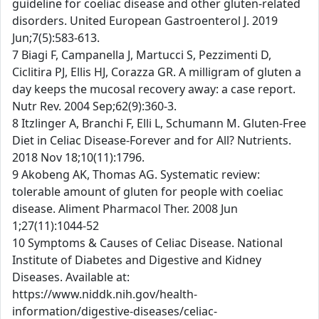
guideline for coeliac disease and other gluten-related
disorders. United European Gastroenterol J. 2019
Jun;7(5):583-613.
7 Biagi F, Campanella J, Martucci S, Pezzimenti D,
Ciclitira PJ, Ellis HJ, Corazza GR. A milligram of gluten a
day keeps the mucosal recovery away: a case report.
Nutr Rev. 2004 Sep;62(9):360-3.
8 Itzlinger A, Branchi F, Elli L, Schumann M. Gluten-Free
Diet in Celiac Disease-Forever and for All? Nutrients.
2018 Nov 18;10(11):1796.
9 Akobeng AK, Thomas AG. Systematic review:
tolerable amount of gluten for people with coeliac
disease. Aliment Pharmacol Ther. 2008 Jun
1;27(11):1044-52
10 Symptoms & Causes of Celiac Disease. National
Institute of Diabetes and Digestive and Kidney
Diseases. Available at:
https://www.niddk.nih.gov/health-
information/digestive-diseases/celiac-