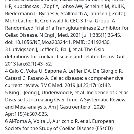
HP, Kupcinskas J, Zopf Y, Lohse AW, Scheinin M, Kull K,
Biedermann L, Byrnes V, Stallmach A, Jahnsen J, Zeitz J,
Mohrbacher R, Greinwald R; CEC-3 Trial Group. A
Randomized Trial of a Transglutaminase 2 Inhibitor for
Celiac Disease. N Engl J Med. 2021 Jul 1;385(1):35-45.
doi: 10.1056/NEJMoa2032441. PMID: 34192430.
3 Ludvigsson J, Leffler D, Bai J, et al. The Oslo
definitions for coeliac disease and related terms. Gut.
2013 Jan;62(1):43 -52.
4 Caio G, Volta U, Sapone A, Leffler DA, De Giorgio R,
Catassi C, Fasano A. Celiac disease: a comprehensive
current review. BMC Med. 2019 Jul 23;17(1):142.
5 King J, Jeong J, Underwood F, et al. Incidence of Celiac
Disease Is Increasing Over Time: A Systematic Review
and Meta-analysis. Am J Gastroenterol. 2020
Apr;115(4):507-525.
6 Al-Toma A, Volta U, Auricchio R, et al. European
Society for the Study of Coeliac Disease (ESsCD)