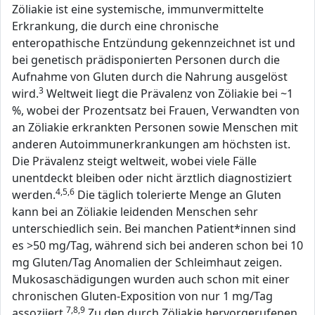
Zöliakie ist eine systemische, immunvermittelte
Erkrankung, die durch eine chronische
enteropathische Entzündung gekennzeichnet ist und
bei genetisch prädisponierten Personen durch die
Aufnahme von Gluten durch die Nahrung ausgelöst
3
wird.
Weltweit liegt die Prävalenz von Zöliakie bei ~1
%, wobei der Prozentsatz bei Frauen, Verwandten von
an Zöliakie erkrankten Personen sowie Menschen mit
anderen Autoimmunerkrankungen am höchsten ist.
Die Prävalenz steigt weltweit, wobei viele Fälle
unentdeckt bleiben oder nicht ärztlich diagnostiziert
4,5,6
werden.
Die täglich tolerierte Menge an Gluten
kann bei an Zöliakie leidenden Menschen sehr
unterschiedlich sein. Bei manchen Patient*innen sind
es >50 mg/Tag, während sich bei anderen schon bei 10
mg Gluten/Tag Anomalien der Schleimhaut zeigen.
Mukosaschädigungen wurden auch schon mit einer
chronischen Gluten-Exposition von nur 1 mg/Tag
7,8,9
assoziiert.
Zu den durch Zöliakie hervorgerufenen