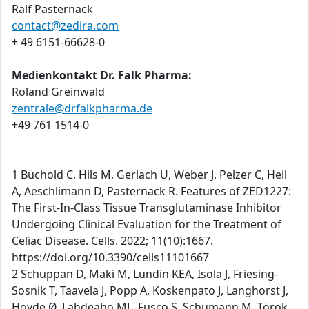
Ralf Pasternack
contact@zedira.com
+ 49 6151-66628-0
Medienkontakt Dr. Falk Pharma:
Roland Greinwald
zentrale@drfalkpharma.de
+49 761 1514-0
1 Büchold C, Hils M, Gerlach U, Weber J, Pelzer C, Heil
A, Aeschlimann D, Pasternack R. Features of ZED1227:
The First-In-Class Tissue Transglutaminase Inhibitor
Undergoing Clinical Evaluation for the Treatment of
Celiac Disease. Cells. 2022; 11(10):1667.
https://doi.org/10.3390/cells11101667
2 Schuppan D, Mäki M, Lundin KEA, Isola J, Friesing-
Sosnik T, Taavela J, Popp A, Koskenpato J, Langhorst J,
Hovde Ø, Lähdeaho ML, Fusco S, Schumann M, Török