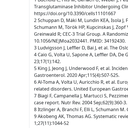
Transglutaminase Inhibitor Undergoing Clinic
https://doi.org/10.3390/cells11101667
2 Schuppan D, Mäki M, Lundin KEA, Isola J, 
Schumann M, Török HP, Kupcinskas J, Zopf Y,
Greinwald R; CEC-3 Trial Group. A Randomized
10.1056/NEJMoa2032441. PMID: 34192430.
3 Ludvigsson J, Leffler D, Bai J, et al. The O
4 Caio G, Volta U, Sapone A, Leffler DA, De 
23;17(1):142.
5 King J, Jeong J, Underwood F, et al. Incid
Gastroenterol. 2020 Apr;115(4):507-525.
6 Al-Toma A, Volta U, Auricchio R, et al. Eu
related disorders. United European Gastroen
7 Biagi F, Campanella J, Martucci S, Pezzimen
case report. Nutr Rev. 2004 Sep;62(9):360-3.
8 Itzlinger A, Branchi F, Elli L, Schumann M.
9 Akobeng AK, Thomas AG. Systematic review
1;27(11):1044-52