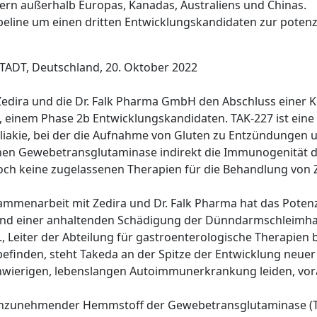
ern außerhalb Europas, Kanadas, Australiens und Chinas.
peline um einen dritten Entwicklungskandidaten zur potenz
ADT, Deutschland, 20. Oktober 2022
Zedira und die Dr. Falk Pharma GmbH den Abschluss einer 
einem Phase 2b Entwicklungskandidaten. TAK-227 ist eine m
akie, bei der die Aufnahme von Gluten zu Entzündungen 
nen Gewebetransglutaminase indirekt die Immunogenität
och keine zugelassenen Therapien für die Behandlung von Z
mmenarbeit mit Zedira und Dr. Falk Pharma hat das Potenzial
und einer anhaltenden Schädigung der Dünndarmschleimha
, Leiter der Abteilung für gastroenterologische Therapien b
g befinden, steht Takeda an der Spitze der Entwicklung neue
schwierigen, lebenslangen Autoimmunerkrankung leiden, vor
al einzunehmender Hemmstoff der Gewebetransglutaminase 