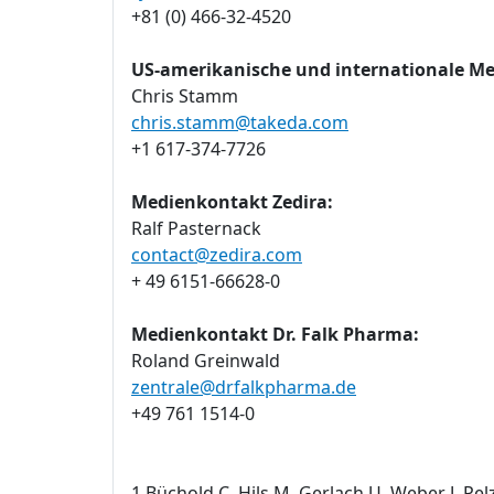
+81 (0) 466-32-4520
US-amerikanische und internationale M
Chris Stamm
chris.stamm@takeda.com
+1 617-374-7726
Medienkontakt Zedira:
Ralf Pasternack
contact@zedira.com
+ 49 6151-66628-0
Medienkontakt Dr. Falk Pharma:
Roland Greinwald
zentrale@drfalkpharma.de
+49 761 1514-0
1 Büchold C, Hils M, Gerlach U, Weber J, Pel