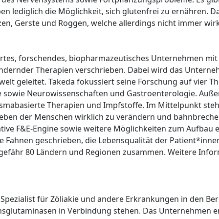
n lediglich die Möglichkeit, sich glutenfrei zu ernähren. 
n, Gerste und Roggen, welche allerdings nicht immer wirk
iertes, forschendes, biopharmazeutisches Unternehmen mit H
ändernder Therapien verschrieben. Dabei wird das Untern
lt geleitet. Takeda fokussiert seine Forschung auf vier Th
sowie Neurowissenschaften und Gastroenterologie. Außerde
asmabasierte Therapien und Impfstoffe. Im Mittelpunkt steh
as Leben der Menschen wirklich zu verändern und bahnbrec
tive F&E-Engine sowie weitere Möglichkeiten zum Aufbau ei
e Fahnen geschrieben, die Lebensqualität der Patient*inne
gefähr 80 Ländern und Regionen zusammen. Weitere Inform
pezialist für Zöliakie und andere Erkrankungen in den Ber
sglutaminasen in Verbindung stehen. Das Unternehmen ent