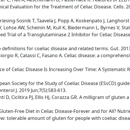
al Evaluation for the Treatment of Celiac Disease. Cells. 2
Friesing-Sosnik T, Taavela J, Popp A, Koskenpato J, Langhors
 Lohse AW, Scheinin M, Kull K, Biedermann L, Byrnes V, Stall
 Trial of a Transglutaminase 2 Inhibitor for Celiac Disease. 
slo definitions for coeliac disease and related terms. Gut. 2013
Giorgio R, Catassi C, Fasano A. Celiac disease: a comprehen
ence of Celiac Disease Is Increasing Over Time: A Systematic
ropean Society for the Study of Coeliac Disease (ESsCD) guide
terol J. 2019 Jun;7(5):583-613.
ti D, Ciclitira PJ, Ellis HJ, Corazza GR. A milligram of glute
 Gluten-Free Diet in Celiac Disease-Forever and for All? Nutr
: tolerable amount of gluten for people with coeliac disea