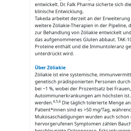
entwickelt. Dr. Falk Pharma sicherte sich 
klinische Entwicklung.
Takeda arbeitet derzeit an der Erweiterun
weitere Zöliakie-Therapien in der Pipeline
zur Behandlung von Zöliakie entwickelt und 
das aufgenommenes Gluten abbaut. TAK-101 
Proteine enthält und die Immuntoleranz gege
unterdrückt wird.
Über Zöliakie
Zöliakie ist eine systemische, immunvermi
genetisch prädisponierten Personen durch
bei ~1 %, wobei der Prozentsatz bei Fraue
Autoimmunerkrankungen am höchsten ist. Die
4,5,6
werden.
Die täglich tolerierte Menge a
Patient*innen sind es >50 mg/Tag, während
Mukosaschädigungen wurden auch schon mit
hervorgerufenen Symptomen zählen Bauchs
beschleunigte Osteoporose, Erkrankungen 