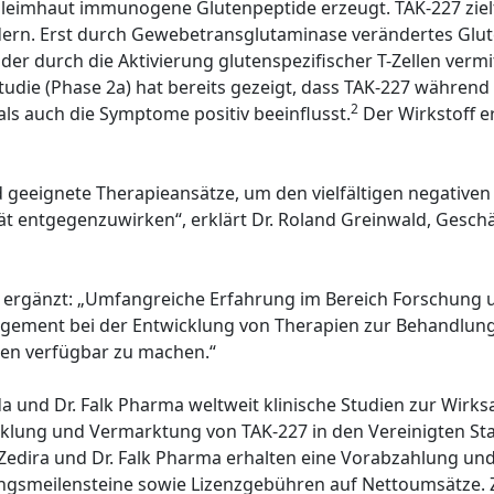
eimhaut immunogene Glutenpeptide erzeugt. TAK-227 zielt 
rn. Erst durch Gewebetransglutaminase verändertes Glut
der durch die Aktivierung glutenspezifischer T-Zellen vermit
Studie (Phase 2a) hat bereits gezeigt, dass TAK-227 währ
2
s auch die Symptome positiv beeinflusst.
Der Wirkstoff e
d geeignete Therapieansätze, um den vielfältigen negative
t entgegenzuwirken“, erklärt Dr. Roland Greinwald, Geschä
a, ergänzt: „Umfangreiche Erfahrung im Bereich Forschung 
gement bei der Entwicklung von Therapien zur Behandlung
nnen verfügbar zu machen.“
und Dr. Falk Pharma weltweit klinische Studien zur Wirksa
wicklung und Vermarktung von TAK-227 in den Vereinigten S
 Zedira und Dr. Falk Pharma erhalten eine Vorabzahlung u
ngsmeilensteine sowie Lizenzgebühren auf Nettoumsätze. 