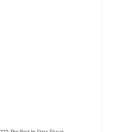
227: The First-In-Class Tissue