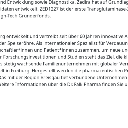
und Entwicklung sowie Diagnostika. Zedira hat auf Grundla
idaten entwickelt. ZED1227 ist der erste Transglutaminase-I
High-Tech Gründerfonds.
urg entwickelt und vertreibt seit über 60 Jahren innovative
er Speiseröhre. Als internationaler Spezialist für Verdauu
schaftler*innen und Patient*innen zusammen, um neue un
 Forschungsinvestitionen und Studien steht das Ziel, die k
as stetig wachsende Familienunternehmen mit globaler Ver
lt in Freiburg. Hergestellt werden die pharmazeutischen Pr
Das mit der Region Breisgau tief verbundene Unternehmen 
Weitere Informationen über die Dr. Falk Pharma finden Sie u