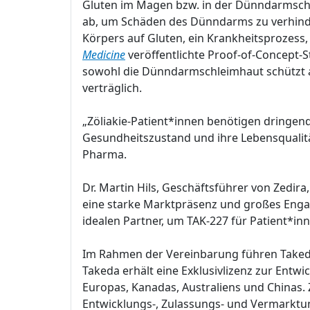
Gluten im Magen bzw. in der Dünndarmschl
ab, um Schäden des Dünndarms zu verhinde
Körpers auf Gluten, ein Krankheitsprozess, 
Medicine
veröffentlichte Proof-of-Concept-
sowohl die Dünndarmschleimhaut schützt al
verträglich.
„Zöliakie-Patient*innen benötigen dringen
Gesundheitszustand und ihre Lebensqualitä
Pharma.
Dr. Martin Hils, Geschäftsführer von Zedir
eine starke Marktpräsenz und großes Enga
idealen Partner, um TAK-227 für Patient*i
Im Rahmen der Vereinbarung führen Takeda 
Takeda erhält eine Exklusivlizenz zur Ent
Europas, Kanadas, Australiens und Chinas.
Entwicklungs-, Zulassungs- und Vermarktu