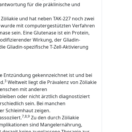
rantwortung für die präklinische und
 Zöliakie und hat neben TAK-227 noch zwei
062 wurde mit computergestützten Verfahren
se sein. Eine Glutenase ist ein Protein,
difizierender Wirkung, der Gliadin-
e Gliadin-spezifische T-Zell-Aktivierung
he Entzündung gekennzeichnet ist und bei
3
d.
Weltweit liegt die Prävalenz von Zöliakie
Menschen mit anderen
eiben oder nicht ärztlich diagnostiziert
rschiedlich sein. Bei manchen
er Schleimhaut zeigen.
7,8,9
ssoziiert.
Zu den durch Zöliakie
mplikationen sind Mangelernährung,
derzeit keine zugelassene Therapie zur