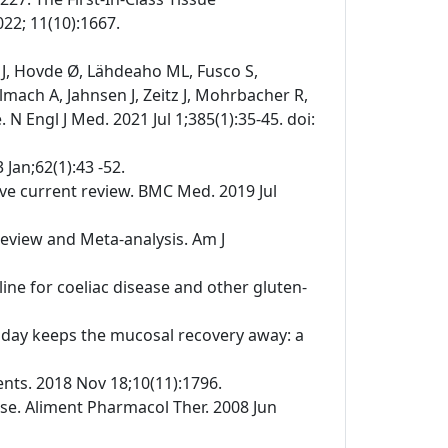
022; 11(10):1667.
t J, Hovde Ø, Lähdeaho ML, Fusco S,
mach A, Jahnsen J, Zeitz J, Mohrbacher R,
N Engl J Med. 2021 Jul 1;385(1):35-45. doi:
 Jan;62(1):43 -52.
sive current review. BMC Med. 2019 Jul
 Review and Meta-analysis. Am J
line for coeliac disease and other gluten-
n a day keeps the mucosal recovery away: a
ients. 2018 Nov 18;10(11):1796.
se. Aliment Pharmacol Ther. 2008 Jun