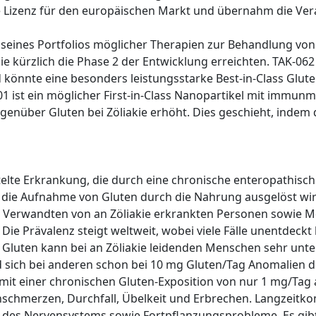
die Lizenz für den europäischen Markt und übernahm die Ve
g seines Portfolios möglicher Therapien zur Behandlung von
, die kürzlich die Phase 2 der Entwicklung erreichten. TAK-
könnte eine besonders leistungsstarke Best-in-Class Glutena
ist ein möglicher First-in-Class Nanopartikel mit immunmo
nüber Gluten bei Zöliakie erhöht. Dies geschieht, indem di
ttelte Erkrankung, die durch eine chronische enteropathisc
 die Aufnahme von Gluten durch die Nahrung ausgelöst wir
n, Verwandten von an Zöliakie erkrankten Personen sowie 
 Prävalenz steigt weltweit, wobei viele Fälle unentdeckt bl
n Gluten kann bei an Zöliakie leidenden Menschen sehr unte
 sich bei anderen schon bei 10 mg Gluten/Tag Anomalien d
 einer chronischen Gluten-Exposition von nur 1 mg/Tag a
chmerzen, Durchfall, Übelkeit und Erbrechen. Langzeitko
des Nervensystems sowie Fortpflanzungsprobleme. Es gibt 