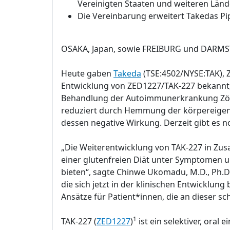
Vereinigten Staaten und weiteren Länd
Die Vereinbarung erweitert Takedas Pi
OSAKA, Japan, sowie FREIBURG und DARMST
Heute gaben
Takeda
(TSE:4502/NYSE:TAK), 
Entwicklung von ZED1227/TAK-227 bekannt, 
Behandlung der Autoimmunerkrankung Zöli
reduziert durch Hemmung der körpereige
dessen negative Wirkung. Derzeit gibt es n
„Die Weiterentwicklung von TAK-227 in Zusa
einer glutenfreien Diät unter Symptomen 
bieten“, sagte Chinwe Ukomadu, M.D., Ph.D.
die sich jetzt in der klinischen Entwicklun
Ansätze für Patient*innen, die an dieser 
1
TAK-227 (
ZED1227
)
ist ein selektiver, or