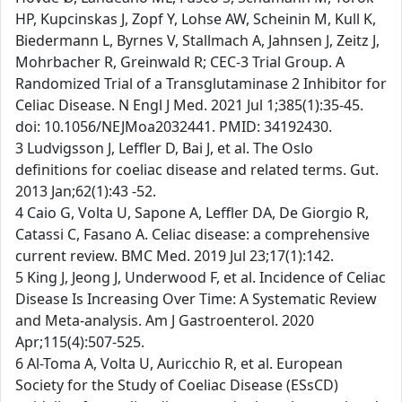
HP, Kupcinskas J, Zopf Y, Lohse AW, Scheinin M, Kull K,
Biedermann L, Byrnes V, Stallmach A, Jahnsen J, Zeitz J,
Mohrbacher R, Greinwald R; CEC-3 Trial Group. A
Randomized Trial of a Transglutaminase 2 Inhibitor for
Celiac Disease. N Engl J Med. 2021 Jul 1;385(1):35-45.
doi: 10.1056/NEJMoa2032441. PMID: 34192430.
3 Ludvigsson J, Leffler D, Bai J, et al. The Oslo
definitions for coeliac disease and related terms. Gut.
2013 Jan;62(1):43 -52.
4 Caio G, Volta U, Sapone A, Leffler DA, De Giorgio R,
Catassi C, Fasano A. Celiac disease: a comprehensive
current review. BMC Med. 2019 Jul 23;17(1):142.
5 King J, Jeong J, Underwood F, et al. Incidence of Celiac
Disease Is Increasing Over Time: A Systematic Review
and Meta-analysis. Am J Gastroenterol. 2020
Apr;115(4):507-525.
6 Al-Toma A, Volta U, Auricchio R, et al. European
Society for the Study of Coeliac Disease (ESsCD)