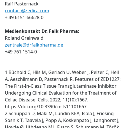
Ralf Pasternack
contact@zedira.com
+ 49 6151-66628-0
Medienkontakt Dr. Falk Pharma:
Roland Greinwald
zentrale@drfalkpharma.de
+49 761 1514-0
1 Büchold C, Hils M, Gerlach U, Weber J, Pelzer C, Heil
A, Aeschlimann D, Pasternack R. Features of ZED1227:
The First-In-Class Tissue Transglutaminase Inhibitor
Undergoing Clinical Evaluation for the Treatment of
Celiac Disease. Cells. 2022; 11(10):1667.
https://doi.org/10.3390/cells11101667
2 Schuppan D, Mäki M, Lundin KEA, Isola J, Friesing-
Sosnik T, Taavela J, Popp A, Koskenpato J, Langhorst J,
Hovde Ø, Lähdeaho ML, Fusco S, Schumann M, Török