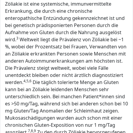
Zöliakie ist eine systemische, immunvermittelte
Erkrankung, die durch eine chronische
enteropathische Entzündung gekennzeichnet ist und
bei genetisch prädisponierten Personen durch die
Aufnahme von Gluten durch die Nahrung ausgelöst
3
wird.
Weltweit liegt die Prävalenz von Zöliakie bei ~1
%, wobei der Prozentsatz bei Frauen, Verwandten von
an Zöliakie erkrankten Personen sowie Menschen mit
anderen Autoimmunerkrankungen am höchsten ist.
Die Prävalenz steigt weltweit, wobei viele Fälle
unentdeckt bleiben oder nicht ärztlich diagnostiziert
4,5,6
werden.
Die täglich tolerierte Menge an Gluten
kann bei an Zöliakie leidenden Menschen sehr
unterschiedlich sein. Bei manchen Patient*innen sind
es >50 mg/Tag, während sich bei anderen schon bei 10
mg Gluten/Tag Anomalien der Schleimhaut zeigen.
Mukosaschädigungen wurden auch schon mit einer
chronischen Gluten-Exposition von nur 1 mg/Tag
7,8,9
assoziiert.
Zu den durch Zöliakie hervorgerufenen