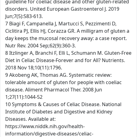
guideline for coeliac disease and other gluten-related
disorders. United European Gastroenterol J. 2019
Jun;7(5):583-613.
7 Biagi F, Campanella J, Martucci S, Pezzimenti D,
Ciclitira PJ, Ellis HJ, Corazza GR. A milligram of gluten a
day keeps the mucosal recovery away: a case report.
Nutr Rev. 2004 Sep;62(9):360-3.
8 Itzlinger A, Branchi F, Elli L, Schumann M. Gluten-Free
Diet in Celiac Disease-Forever and for All? Nutrients.
2018 Nov 18;10(11):1796.
9 Akobeng AK, Thomas AG. Systematic review:
tolerable amount of gluten for people with coeliac
disease. Aliment Pharmacol Ther. 2008 Jun
1;27(11):1044-52
10 Symptoms & Causes of Celiac Disease. National
Institute of Diabetes and Digestive and Kidney
Diseases. Available at:
https://www.niddk.nih.gov/health-
information/digestive-diseases/celiac-