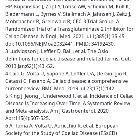
HP, Kupcinskas J, Zopf Y, Lohse AW, Scheinin M, Kull K,
Biedermann L, Byrnes V, Stallmach A, Jahnsen J, Zeitz J,
Mohrbacher R, Greinwald R; CEC-3 Trial Group. A
Randomized Trial of a Transglutaminase 2 Inhibitor for
Celiac Disease. N Engl J Med. 2021 Jul 1;385(1):35-45.
doi: 10.1056/NEJMoa2032441. PMID: 34192430.
3 Ludvigsson J, Leffler D, Bai J, et al. The Oslo
definitions for coeliac disease and related terms. Gut.
2013 Jan;62(1):43 -52.
4 Caio G, Volta U, Sapone A, Leffler DA, De Giorgio R,
Catassi C, Fasano A. Celiac disease: a comprehensive
current review. BMC Med. 2019 Jul 23;17(1):142.
5 King J, Jeong J, Underwood F, et al. Incidence of Celiac
Disease Is Increasing Over Time: A Systematic Review
and Meta-analysis. Am J Gastroenterol. 2020
Apr;115(4):507-525.
6 Al-Toma A, Volta U, Auricchio R, et al. European
Society for the Study of Coeliac Disease (ESsCD)