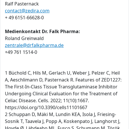
Ralf Pasternack
contact@zedira.com
+ 49 6151-66628-0
Medienkontakt Dr. Falk Pharma:
Roland Greinwald
zentrale@drfalkpharma.de
+49 761 1514-0
1 Büchold C, Hils M, Gerlach U, Weber J, Pelzer C, Heil
A, Aeschlimann D, Pasternack R. Features of ZED1227:
The First-In-Class Tissue Transglutaminase Inhibitor
Undergoing Clinical Evaluation for the Treatment of
Celiac Disease. Cells. 2022; 11(10):1667.
https://doi.org/10.3390/cells11101667
2 Schuppan D, Mäki M, Lundin KEA, Isola J, Friesing-
Sosnik T, Taavela J, Popp A, Koskenpato J, Langhorst J,
Hovde Ø, Lähdeaho ML, Fusco S, Schumann M, Török