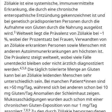
Zöliakie ist eine systemische, immunvermittelte
Erkrankung, die durch eine chronische
enteropathische Entzündung gekennzeichnet ist und
bei genetisch prädisponierten Personen durch die
Aufnahme von Gluten durch die Nahrung ausgelöst
3
wird.
Weltweit liegt die Prävalenz von Zöliakie bei ~1
%, wobei der Prozentsatz bei Frauen, Verwandten von
an Zöliakie erkrankten Personen sowie Menschen mit
anderen Autoimmunerkrankungen am höchsten ist.
Die Prävalenz steigt weltweit, wobei viele Fälle
unentdeckt bleiben oder nicht ärztlich diagnostiziert
4,5,6
werden.
Die täglich tolerierte Menge an Gluten
kann bei an Zöliakie leidenden Menschen sehr
unterschiedlich sein. Bei manchen Patient*innen sind
es >50 mg/Tag, während sich bei anderen schon bei 10
mg Gluten/Tag Anomalien der Schleimhaut zeigen.
Mukosaschädigungen wurden auch schon mit einer
chronischen Gluten-Exposition von nur 1 mg/Tag
7,8,9
assoziiert.
Zu den durch Zöliakie hervorgerufenen