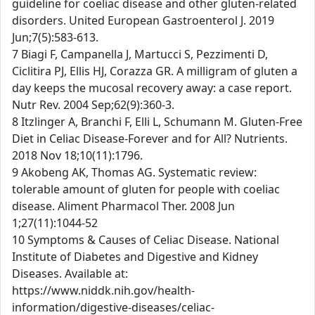
guideline for coeliac disease and other gluten-related
disorders. United European Gastroenterol J. 2019
Jun;7(5):583-613.
7 Biagi F, Campanella J, Martucci S, Pezzimenti D,
Ciclitira PJ, Ellis HJ, Corazza GR. A milligram of gluten a
day keeps the mucosal recovery away: a case report.
Nutr Rev. 2004 Sep;62(9):360-3.
8 Itzlinger A, Branchi F, Elli L, Schumann M. Gluten-Free
Diet in Celiac Disease-Forever and for All? Nutrients.
2018 Nov 18;10(11):1796.
9 Akobeng AK, Thomas AG. Systematic review:
tolerable amount of gluten for people with coeliac
disease. Aliment Pharmacol Ther. 2008 Jun
1;27(11):1044-52
10 Symptoms & Causes of Celiac Disease. National
Institute of Diabetes and Digestive and Kidney
Diseases. Available at:
https://www.niddk.nih.gov/health-
information/digestive-diseases/celiac-