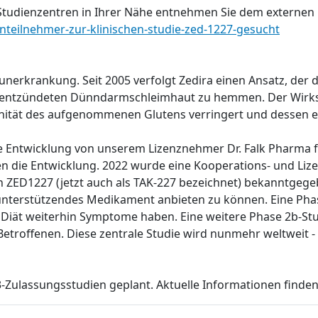
udienzentren in Ihrer Nähe entnehmen Sie dem externen Lin
enteilnehmer-zur-klinischen-studie-zed-1227-gesucht
unerkrankung. Seit 2005 verfolgt Zedira einen Ansatz, der da
 entzündeten Dünndarmschleimhaut zu hemmen. Der Wirksto
genität des aufgenommenen Glutens verringert und dessen e
sche Entwicklung von unserem Lizenznehmer Dr. Falk Pharma
n die Entwicklung. 2022 wurde eine Kooperations- und Liz
 ZED1227 (jetzt auch als TAK-227 bezeichnet) bekanntgeg
nterstützendes Medikament anbieten zu können. Eine Phase 2
er Diät weiterhin Symptome haben. Eine weitere Phase 2b-Stu
Betroffenen. Diese zentrale Studie wird nunmehr weltweit -
3-Zulassungsstudien geplant. Aktuelle Informationen finde