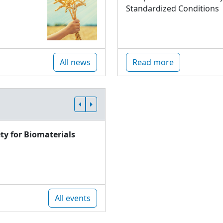
Standardized Conditions
All news
Read more
ty for Biomaterials
All events