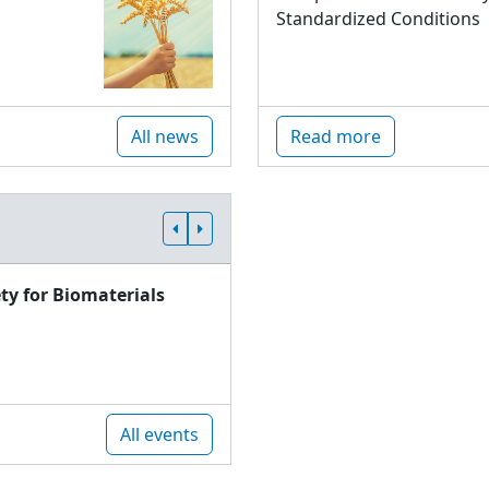
Standardized Conditions
All news
Read more
ty for Biomaterials
All events